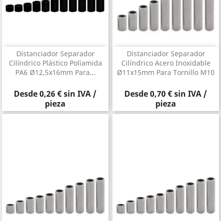
Distanciador Separador
Distanciador Separador
Cilíndrico Plástico Poliamida
Cilíndrico Acero Inoxidable
PA6 Ø12,5x16mm Para...
Ø11x15mm Para Tornillo M10
Precio
Precio
Desde
0,26 €
sin IVA /
Desde
0,70 €
sin IVA /
pieza
pieza