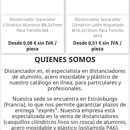
Distanciador Separador
Distanciador Separador
Cilíndrico Aluminio Ø4,2x7mm
Cilíndrico Latón Niquelado
Para Tornillo M4
Ø10,2x13mm Para Tornillo
M10
Precio
Precio
Desde
0,08 €
sin IVA /
Desde
0,51 €
sin IVA /
pieza
pieza
QUIENES SOMOS
Distanciador.es, el especialista en distanciadores
de aluminio, acero inoxidable y plástico de
nuestro catálogo en línea, para particulares y
profesionales.
Nuestra sede se encuentra en Estrasburgo
(Francia), lo que nos permite garantizar plazos de
entrega "exprés". Nuestra empresa está
especializada en la venta de distanciadores
(casquillos cilíndricos lisos sin rosca) de aluminio,
acero inoxidable y plástico (poliamida PA6).