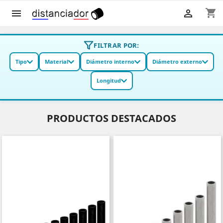
shopping_cart


FILTRAR POR:
Tipo
Material
Diámetro interno
Diámetro externo
Longitud
PRODUCTOS DESTACADOS