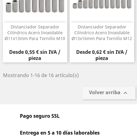
Distanciador Separador
Distanciador Separador
Cilíndrico Acero Inoxidable
Cilíndrico Acero Inoxidable
Ø11x13mm Para Tornillo M10
Ø13x16mm Para Tornillo M12
Precio
Precio
Desde
0,55 €
sin IVA /
Desde
0,62 €
sin IVA /
pieza
pieza
Mostrando 1-16 de 16 artículo(s)
Volver arriba

Pago seguro SSL
Entrega en 5 a 10 días laborables