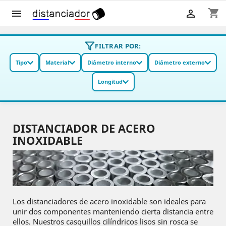
shopping_cart


FILTRAR POR:
Tipo
Material
Diámetro interno
Diámetro externo
Longitud
DISTANCIADOR DE ACERO
INOXIDABLE
Los distanciadores de acero inoxidable son ideales para
unir dos componentes manteniendo cierta distancia entre
ellos. Nuestros casquillos cilíndricos lisos sin rosca se