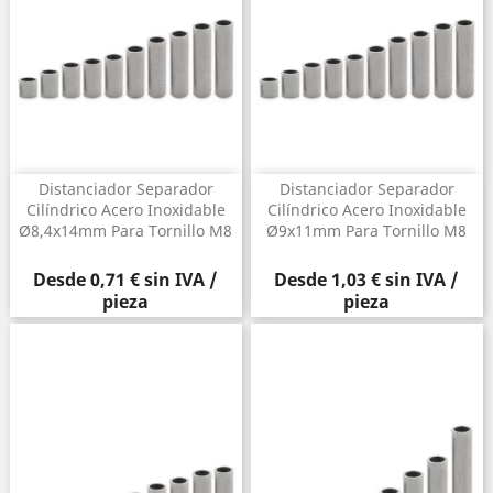
Distanciador Separador
Distanciador Separador
Cilíndrico Acero Inoxidable
Cilíndrico Acero Inoxidable
Ø8,4x14mm Para Tornillo M8
Ø9x11mm Para Tornillo M8
Precio
Precio
Desde
0,71 €
sin IVA /
Desde
1,03 €
sin IVA /
pieza
pieza