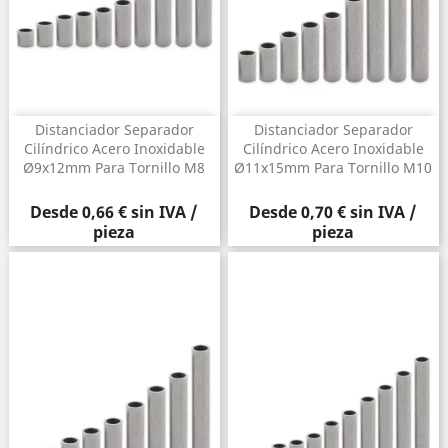
Distanciador Separador
Distanciador Separador
Cilíndrico Acero Inoxidable
Cilíndrico Acero Inoxidable
Ø9x12mm Para Tornillo M8
Ø11x15mm Para Tornillo M10
Precio
Precio
Desde
0,66 €
sin IVA /
Desde
0,70 €
sin IVA /
pieza
pieza