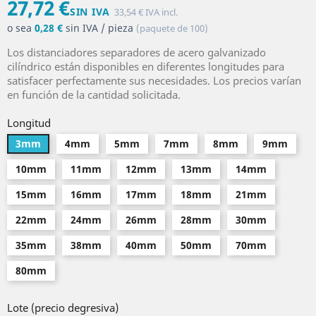
27,72 €
SIN IVA
33,54 € IVA incl.
o sea
0,28 €
sin IVA / pieza
(paquete de 100)
Los distanciadores separadores de acero galvanizado
cilíndrico están disponibles en diferentes longitudes para
satisfacer perfectamente sus necesidades. Los precios varían
en función de la cantidad solicitada.
Longitud
3mm
4mm
5mm
7mm
8mm
9mm
10mm
11mm
12mm
13mm
14mm
15mm
16mm
17mm
18mm
21mm
22mm
24mm
26mm
28mm
30mm
35mm
38mm
40mm
50mm
70mm
80mm
Lote (precio degresiva)