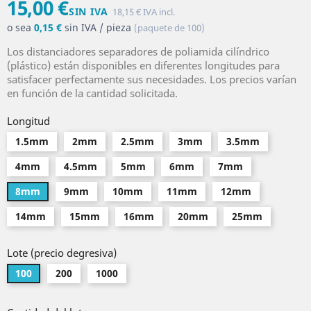
15,00 €
SIN IVA
18,15 € IVA incl.
o sea
0,15 €
sin IVA / pieza
(paquete de 100)
Los distanciadores separadores de poliamida cilíndrico
(plástico) están disponibles en diferentes longitudes para
satisfacer perfectamente sus necesidades. Los precios varían
en función de la cantidad solicitada.
Longitud
1.5mm
2mm
2.5mm
3mm
3.5mm
4mm
4.5mm
5mm
6mm
7mm
8mm
9mm
10mm
11mm
12mm
14mm
15mm
16mm
20mm
25mm
Lote (precio degresiva)
100
200
1000