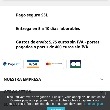
Pago seguro SSL
Entrega en 5 a 10 días laborables
Gastos de envío: 5,75 euros sin IVA - portes
pagados a partir de 400 euros sin IVA
NUESTRA EMPRESA

OTROS SITIOS

En poursuivant votre navigation sur ce site, vous acceptez l'utilisation de
Cookies pour vous proposer des publicités ciblées adaptées à vos
SU CUENTA

centres d'intérêts et réaliser des statistiques de visites.
En savoir plus.