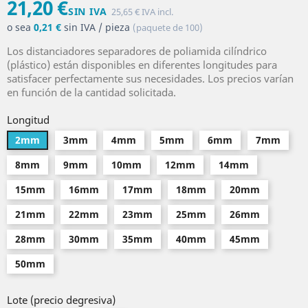
21,20 €
SIN IVA
25,65 € IVA incl.
o sea
0,21 €
sin IVA / pieza
(paquete de 100)
Los distanciadores separadores de poliamida cilíndrico
(plástico) están disponibles en diferentes longitudes para
satisfacer perfectamente sus necesidades. Los precios varían
en función de la cantidad solicitada.
Longitud
2mm
3mm
4mm
5mm
6mm
7mm
8mm
9mm
10mm
12mm
14mm
15mm
16mm
17mm
18mm
20mm
21mm
22mm
23mm
25mm
26mm
28mm
30mm
35mm
40mm
45mm
50mm
Lote (precio degresiva)