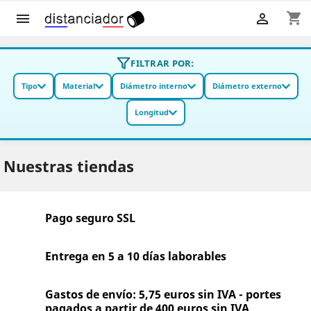
shopping_cart


FILTRAR POR:
Tipo
Material
Diámetro interno
Diámetro externo
Longitud
Nuestras tiendas
Pago seguro SSL
Entrega en 5 a 10 días laborables
Gastos de envío: 5,75 euros sin IVA - portes
pagados a partir de 400 euros sin IVA